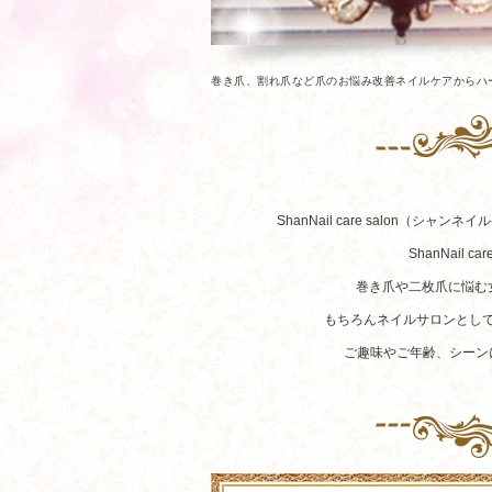
巻き爪、割れ爪など爪のお悩み改善ネイルケアからハ
ShanNail care salon
ShanNail
巻き爪や二枚爪に悩む
もちろんネイルサロンとし
ご趣味やご年齢、シーン